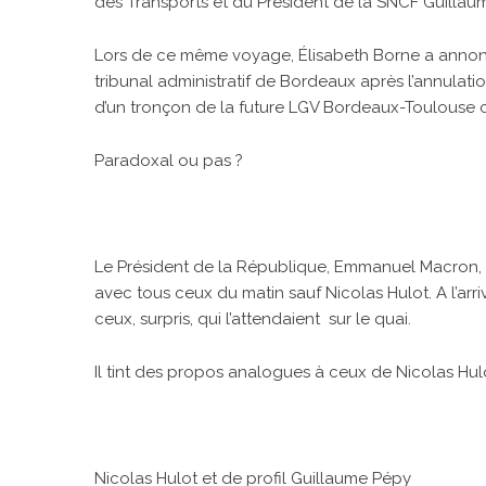
des Transports et du Président de la SNCF Guillau
Lors de ce même voyage, Élisabeth Borne a annoncé
tribunal administratif de Bordeaux après l’annulatio
d’un tronçon de la future LGV Bordeaux-Toulouse ce
Paradoxal ou pas ?
Le Président de la République, Emmanuel Macron, ét
avec tous ceux du matin sauf Nicolas Hulot. A l’arri
ceux, surpris, qui l’attendaient sur le quai.
Il tint des propos analogues à ceux de Nicolas Hu
Nicolas Hulot et de profil Guillaume Pépy