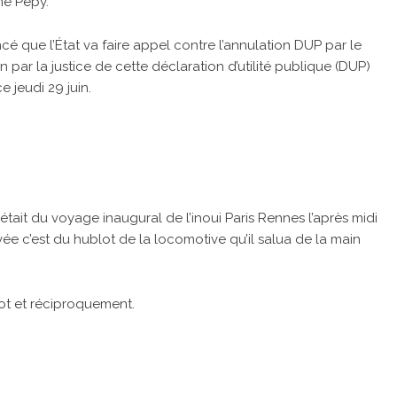
me Pépy.
 que l’État va faire appel contre l’annulation DUP par le
n par la justice de cette déclaration d’utilité publique (DUP)
 jeudi 29 juin.
ait du voyage inaugural de l’inoui Paris Rennes l’après midi
vée c’est du hublot de la locomotive qu’il salua de la main
lot et réciproquement.