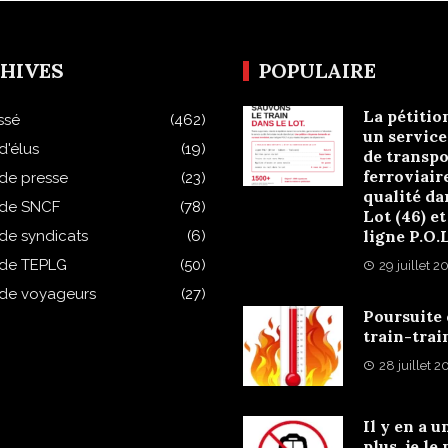
HIVES
POPULAIRE
La pétitio
ssé
(462)
un service
d'élus
(19)
de transpo
ferroviair
 de presse
(23)
qualité da
 de SNCF
(78)
Lot (46) et
ligne P.O.
 de syndicats
(6)
 de TEPLG
(50)
29 juillet 2
 de voyageurs
(27)
Poursuite
train-trai
28 juillet 
Il y en a u
plus, je le