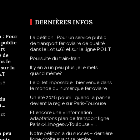
DERNIÈRES INFOS
n : Pour
La pétition : Pour un service public
 public
de transport ferroviaire de qualité
rt
dans le Lot (46) et sur la ligne P.O.L.T
e de
Poursuite du train-train…
ns le
 sur la
Il y en a un peu plus, je le mets
L.T
quand même?
Le billet impossible : bienvenue dans
026
le monde du numérique ferroviaire
Un été 2026 pourri : quand la panne
 du
devient la règle sur Paris-Toulouse
n…
Et encore une « Information
2026
adaptations plan de transport ligne
Paris<>Limoges<>Toulouse » …
n peu
Notre pétition a du succès – dernière
 mets
ligne droite avant sa remise