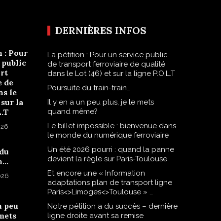
DERNIÈRES INFOS
n : Pour
La pétition : Pour un service public
 public
de transport ferroviaire de qualité
rt
dans le Lot (46) et sur la ligne P.O.L.T
e de
Poursuite du train-train…
ns le
 sur la
Il y en a un peu plus, je le mets
L.T
quand même?
Le billet impossible : bienvenue dans
026
le monde du numérique ferroviaire
Un été 2026 pourri : quand la panne
 du
devient la règle sur Paris-Toulouse
n…
Et encore une « Information
2026
adaptations plan de transport ligne
Paris<>Limoges<>Toulouse » …
n peu
Notre pétition a du succès – dernière
 mets
ligne droite avant sa remise