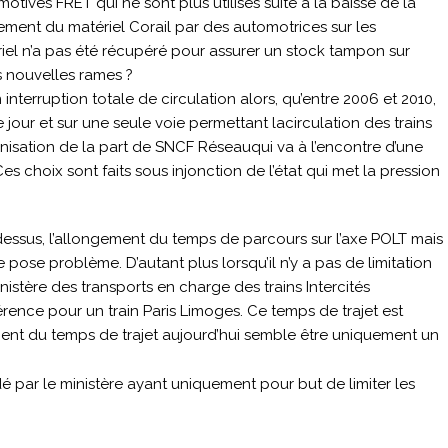
otives FRET qui ne sont plus utilisés suite à la baisse de la
ment du matériel Corail par des automotrices sur les
iel n’a pas été récupéré pour assurer un stock tampon sur
s nouvelles rames ?
 interruption totale de circulation alors, qu’entre 2006 et 2010,
jour et sur une seule voie permettant lacirculation des trains
ganisation de la part de SNCF Réseauqui va à l’encontre d’une
Ces choix sont faits sous injonction de l’état qui met la pression
essus, l’allongement du temps de parcours sur l’axe POLT mais
e pose problème. D’autant plus lorsqu’il n’y a pas de limitation
inistère des transports en charge des trains Intercités
rence pour un train Paris Limoges. Ce temps de trajet est
ngement du temps de trajet aujourd’hui semble être uniquement un
par le ministère ayant uniquement pour but de limiter les