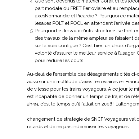
Que sont devenus le matériel Corail et les locom
part modale du FRET Ferroviaire et au remplace
axesNormandie et Picardie ? Pourquoi ce matér
lesaxes POLT et POCL en attendant l’arrivée de
Pourquoi les travaux d’infrastructures se font en
des travaux de la même ampleur se faisaient de 
sur la voie contiguë ? C’est bien un choix d’or
volonté d’assurer le meilleur service à l’usager. 
pour réduire les coûts.
Au-delà de l’ensemble des désagréments cités ci-d
aussi sur une multitude d’axes ferroviaires en Franc
de vitesse pour les trains voyageurs. A ce jour le m
est incapable de donner un temps de trajet de réfé
2h49, c’est le temps qu’il fallait en 2008 ! L’allo
changement de stratégie de SNCF Voyageurs validé 
retards et de ne pas indemniser les voyageurs.