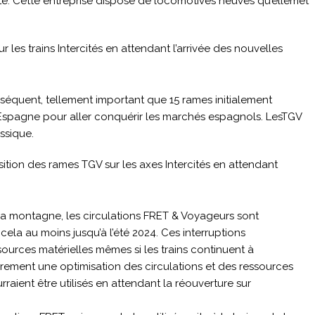
cté. Cette entreprise dispose de locomotives neuves qu’ellemet
es trains Intercités en attendant l’arrivée des nouvelles
quent, tellement important que 15 rames initialement
 en Espagne pour aller conquérir les marchés espagnols. LesTGV
ssique.
tion des rames TGV sur les axes Intercités en attendant
la montagne, les circulations FRET & Voyageurs sont
ela au moins jusqu’à l’été 2024. Ces interruptions
sources matérielles mêmes si les trains continuent à
rement une optimisation des circulations et des ressources
ient être utilisés en attendant la réouverture sur