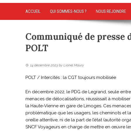
ACCUEIL
QUI SOMMES-NOUS ?
NOUS REJOINDRE
Communiqué de presse de 
POLT
14 décembre 2023
by
Lionel Maury
POLT / Intercités : la CGT toujours mobilisée
En décembre 2022, le PDG de Legrand, seule entrep
menaces de délocalisations, réussissait à mobilis
la Haute-Vienne en gare de Limoges. Ces menaces o
problématique que les usagers, les cheminots et 
oreille attentive, ni de la part de l’état (autorité o
SNCF Voyageurs en charge de mettre en œuvre les t