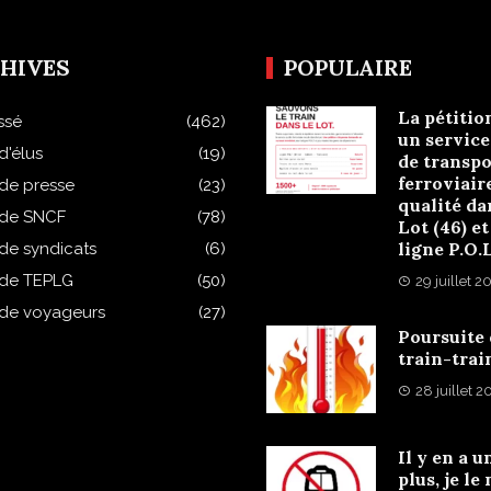
HIVES
POPULAIRE
La pétitio
ssé
(462)
un service
d'élus
(19)
de transpo
ferroviair
 de presse
(23)
qualité da
 de SNCF
(78)
Lot (46) et
ligne P.O.
 de syndicats
(6)
 de TEPLG
(50)
29 juillet 2
 de voyageurs
(27)
Poursuite
train-trai
28 juillet 
Il y en a u
plus, je le