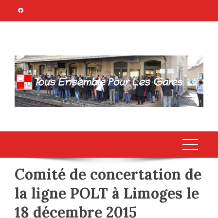
Skip
to
content
TOUS ENSEMBLE
Association Citoyenne
POUR LES GARES
Comité de concertation de
la ligne POLT à Limoges le
18 décembre 2015