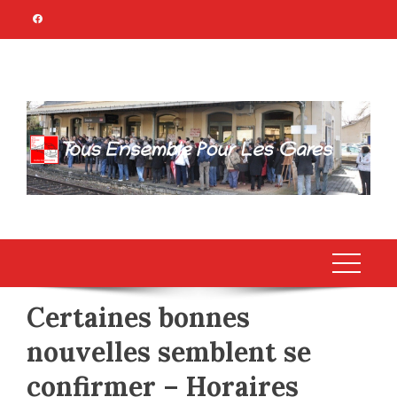
Skip
to
content
TOUS ENSEMBLE
Association Citoyenne
POUR LES GARES
Certaines bonnes
nouvelles semblent se
confirmer – Horaires