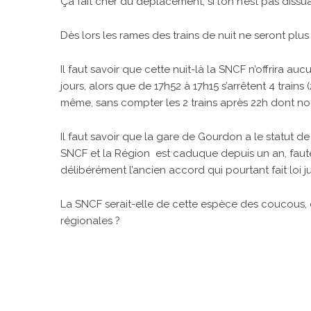
Ça fait cher du déplacement, si l’on n’est pas dissu
Dès lors les rames des trains de nuit ne seront plus
Il faut savoir que cette nuit-là la SNCF n’offrira a
jours, alors que de 17h52 à 17h15 s’arrêtent 4 trains 
même, sans compter les 2 trains après 22h dont notr
Il faut savoir que la gare de Gourdon a le statut d
SNCF et la Région est caduque depuis un an, faute
délibérément l’ancien accord qui pourtant fait loi 
La SNCF serait-elle de cette espèce des coucous, q
régionales ?