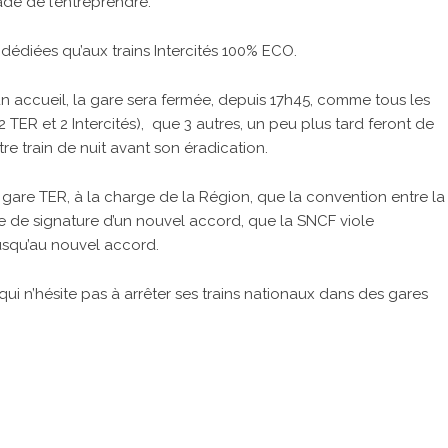
adé de l’entreprendre.
 dédiées qu’aux trains Intercités 100% ECO.
ucun accueil, la gare sera fermée, depuis 17h45, comme tous les
(2 TER et 2 Intercités), que 3 autres, un peu plus tard feront de
e train de nuit avant son éradication.
e gare TER, à la charge de la Région, que la convention entre la
 de signature d’un nouvel accord, que la SNCF viole
jusqu’au nouvel accord.
ui n’hésite pas à arrêter ses trains nationaux dans des gares