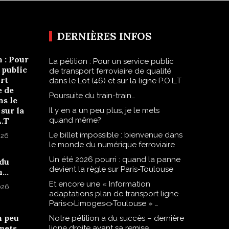
DERNIÈRES INFOS
n : Pour
La pétition : Pour un service public
 public
de transport ferroviaire de qualité
rt
dans le Lot (46) et sur la ligne P.O.L.T
e de
Poursuite du train-train…
ns le
 sur la
Il y en a un peu plus, je le mets
L.T
quand même?
Le billet impossible : bienvenue dans
026
le monde du numérique ferroviaire
Un été 2026 pourri : quand la panne
 du
devient la règle sur Paris-Toulouse
n…
Et encore une « Information
2026
adaptations plan de transport ligne
Paris<>Limoges<>Toulouse » …
n peu
Notre pétition a du succès – dernière
 mets
ligne droite avant sa remise