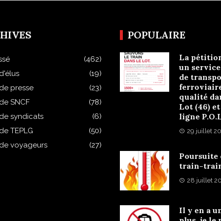
HIVES
POPULAIRE
La pétitio
ssé
(462)
un service
d'élus
(19)
de transpo
ferroviair
 de presse
(23)
qualité da
 de SNCF
(78)
Lot (46) et
ligne P.O.
 de syndicats
(6)
 de TEPLG
(50)
29 juillet 2
 de voyageurs
(27)
Poursuite
train-trai
28 juillet 
Il y en a u
plus, je le