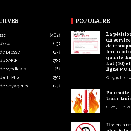
HIVES
POPULAIRE
La pétitio
ssé
(462)
un service
d'élus
(19)
de transpo
ferroviair
 de presse
(23)
qualité da
 de SNCF
(78)
Lot (46) et
ligne P.O.
 de syndicats
(6)
 de TEPLG
(50)
29 juillet 2
 de voyageurs
(27)
Poursuite
train-trai
28 juillet 
Il y en a u
plus, je le