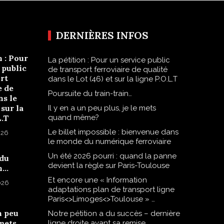
DERNIÈRES INFOS
n : Pour
La pétition : Pour un service public
 public
de transport ferroviaire de qualité
rt
dans le Lot (46) et sur la ligne P.O.L.T
e de
Poursuite du train-train…
ns le
 sur la
Il y en a un peu plus, je le mets
L.T
quand même?
Le billet impossible : bienvenue dans
026
le monde du numérique ferroviaire
Un été 2026 pourri : quand la panne
 du
devient la règle sur Paris-Toulouse
n…
Et encore une « Information
2026
adaptations plan de transport ligne
Paris<>Limoges<>Toulouse » …
n peu
Notre pétition a du succès – dernière
 mets
ligne droite avant sa remise