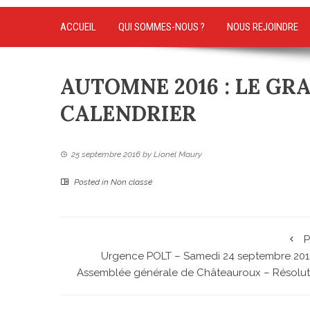
ACCUEIL
QUI SOMMES-NOUS ?
NOUS REJOINDRE
AUTOMNE 2016 : LE GR
CALENDRIER
25 septembre 2016
by
Lionel Maury
Posted in
Non classé
P
Urgence POLT – Samedi 24 septembre 201
Assemblée générale de Châteauroux – Résolut