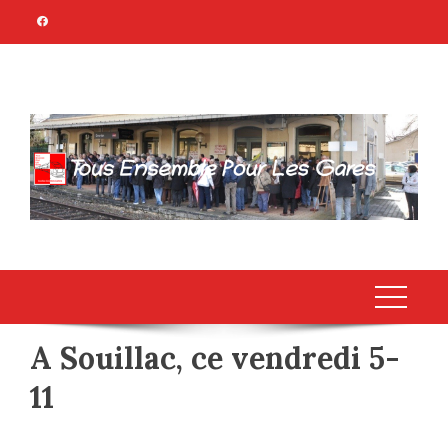
Skip
to
content
TOUS ENSEMBLE
Association Citoyenne
POUR LES GARES
A Souillac, ce vendredi 5-
11