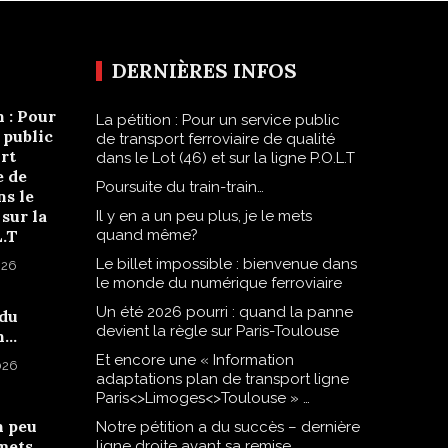
DERNIÈRES INFOS
n : Pour
La pétition : Pour un service public
 public
de transport ferroviaire de qualité
rt
dans le Lot (46) et sur la ligne P.O.L.T
e de
Poursuite du train-train…
ns le
 sur la
Il y en a un peu plus, je le mets
L.T
quand même?
Le billet impossible : bienvenue dans
026
le monde du numérique ferroviaire
Un été 2026 pourri : quand la panne
 du
devient la règle sur Paris-Toulouse
n…
Et encore une « Information
2026
adaptations plan de transport ligne
Paris<>Limoges<>Toulouse » …
n peu
Notre pétition a du succès – dernière
 mets
ligne droite avant sa remise