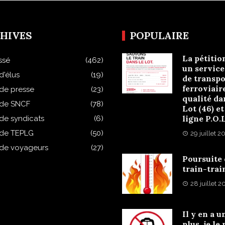
HIVES
POPULAIRE
La pétitio
ssé
(462)
un service
d'élus
(19)
de transpo
ferroviair
 de presse
(23)
qualité da
 de SNCF
(78)
Lot (46) et
ligne P.O.
 de syndicats
(6)
 de TEPLG
(50)
29 juillet 2
 de voyageurs
(27)
Poursuite
train-trai
28 juillet 
Il y en a u
plus, je le