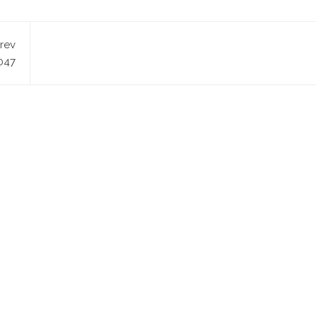
rev
 047