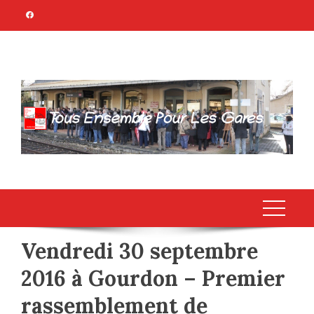
Skip
to
content
TOUS ENSEMBLE
Association Citoyenne
POUR LES GARES
Vendredi 30 septembre
2016 à Gourdon – Premier
rassemblement de