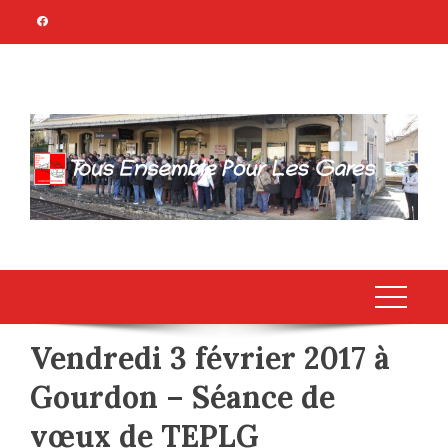
Skip
to
content
TOUS ENSEMBLE
Association Citoyenne
POUR LES GARES
Vendredi 3 février 2017 à
Gourdon – Séance de
vœux de TEPLG