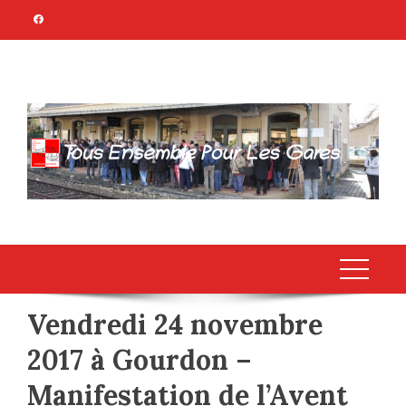
Skip
to
content
TOUS ENSEMBLE
Association Citoyenne
POUR LES GARES
Vendredi 24 novembre
2017 à Gourdon –
Manifestation de l’Avent