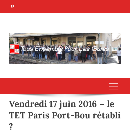
Skip
to
content
TOUS ENSEMBLE
Association Citoyenne
POUR LES GARES
Vendredi 17 juin 2016 – le
TET Paris Port-Bou rétabli
?