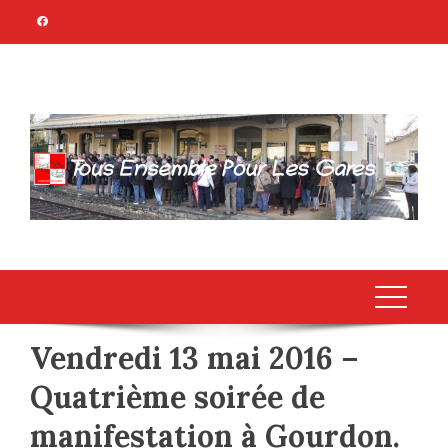
Skip
to
content
TOUS ENSEMBLE
Association Citoyenne
POUR LES GARES
Vendredi 13 mai 2016 –
Quatrième soirée de
manifestation à Gourdon.