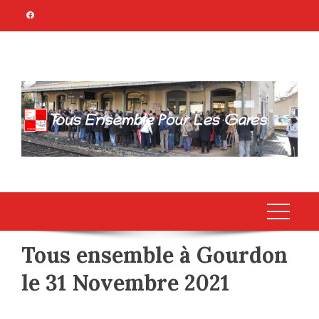
Skip
to
content
TOUS ENSEMBLE
Association Citoyenne
POUR LES GARES
Tous ensemble à Gourdon
le 31 Novembre 2021