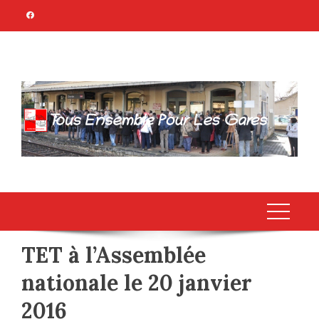
Skip
to
content
TOUS ENSEMBLE
Association Citoyenne
POUR LES GARES
TET à l’Assemblée
nationale le 20 janvier
2016