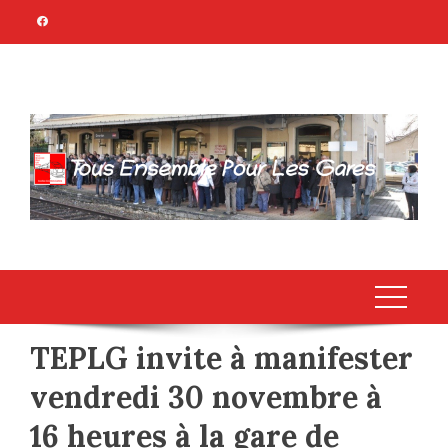
Skip
to
content
TOUS ENSEMBLE
Association Citoyenne
POUR LES GARES
TEPLG invite à manifester
vendredi 30 novembre à
16 heures à la gare de