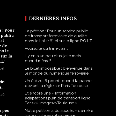
DERNIÈRES INFOS
n : Pour
La pétition : Pour un service public
 public
de transport ferroviaire de qualité
rt
dans le Lot (46) et sur la ligne P.O.L.T
e de
Poursuite du train-train…
ns le
 sur la
Il y en a un peu plus, je le mets
L.T
quand même?
Le billet impossible : bienvenue dans
026
le monde du numérique ferroviaire
Un été 2026 pourri : quand la panne
 du
devient la règle sur Paris-Toulouse
n…
Et encore une « Information
2026
adaptations plan de transport ligne
Paris<>Limoges<>Toulouse » …
n peu
Notre pétition a du succès – dernière
 mets
ligne droite avant sa remise