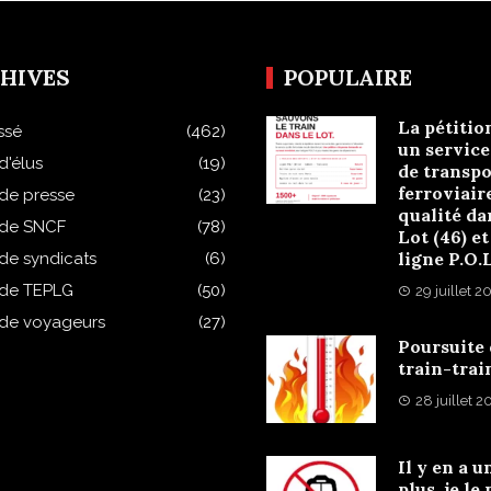
HIVES
POPULAIRE
La pétitio
ssé
(462)
un service
d'élus
(19)
de transpo
ferroviair
 de presse
(23)
qualité da
 de SNCF
(78)
Lot (46) et
ligne P.O.
 de syndicats
(6)
 de TEPLG
(50)
29 juillet 2
 de voyageurs
(27)
Poursuite
train-trai
28 juillet 
Il y en a u
plus, je le