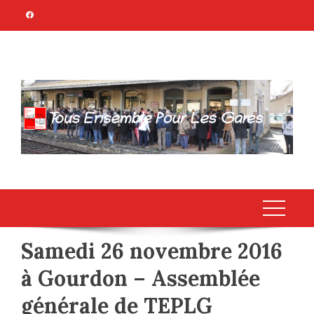
Skip
to
content
TOUS ENSEMBLE
Association Citoyenne
POUR LES GARES
Samedi 26 novembre 2016
à Gourdon – Assemblée
générale de TEPLG