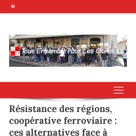
Skip
to
content
TOUS ENSEMBLE
Association Citoyenne
POUR LES GARES
Résistance des régions,
coopérative ferroviaire :
ces alternatives face à