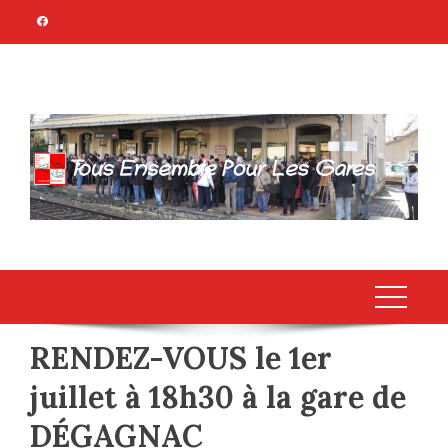
Skip
to
content
TOUS ENSEMBLE
Association Citoyenne
POUR LES GARES
RENDEZ-VOUS le 1er
juillet à 18h30 à la gare de
DÉGAGNAC