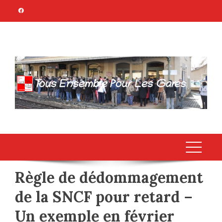
Skip
to
content
TOUS ENSEMBLE
Association Citoyenne
POUR LES GARES
Règle de dédommagement
de la SNCF pour retard –
Un exemple en février