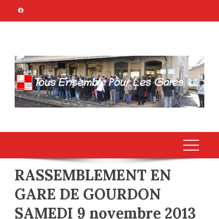
Skip
to
content
TOUS ENSEMBLE
Association Citoyenne
POUR LES GARES
RASSEMBLEMENT EN
GARE DE GOURDON
SAMEDI 9 novembre 2013