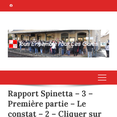
Skip
to
content
TOUS ENSEMBLE
Association Citoyenne
POUR LES GARES
Rapport Spinetta – 3 –
Première partie – Le
constat – 2 – Cliquer sur