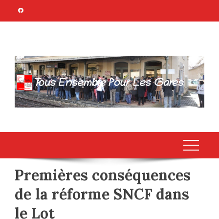
Skip
to
content
TOUS ENSEMBLE
Association Citoyenne
POUR LES GARES
Premières conséquences
de la réforme SNCF dans
le Lot