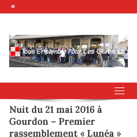
Skip
to
content
TOUS ENSEMBLE
Association Citoyenne
POUR LES GARES
Nuit du 21 mai 2016 à
Gourdon – Premier
rassemblement « Lunéa »