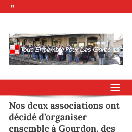
Skip
to
content
TOUS ENSEMBLE
Association Citoyenne
POUR LES GARES
Nos deux associations ont
décidé d’organiser
ensemble à Gourdon, des