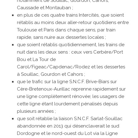
notamment de Souillac, Gourdon, Cahors,
Caussade et Montauban ;
en plus de ces quatre trains Intercités, que soient
rétablis au moins deux aller-retour quotidiens entre
Toulouse et Paris dans chaque sens, par train
rapide, sans nuire aux dessertes locales ;
que soient rétablis quotidiennement, les trains de
nuit dans les deux sens : ceux vers Cerbère/Port
Bou et La Tour de
Carol/Figeac/Capdenac/Rodez et les dessertes
à Souillac, Gourdon et Cahors ;
que le trafic sur la ligne S.N.C.F. Brive-Biars sur
Cère-Bretenoux-Aurillac reprenne rapidement sur
une ligne complètement rénovée; les usagers de
cette ligne étant lourdement pénalisés depuis
plusieurs années ;
que soit rétablie la liaison S.N.C.F. Sarlat-Souillac
abandonnée en 2013 qui désenclaverait le sud
Dordogne et le nord-ouest du Lot via la Ligne