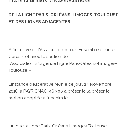
É
TATS G
É
N
É
RAUX DES ASSOCIATIONS
DE LA LIGNE PARIS-ORL
É
ANS-LIMOGES-TOULOUSE
ET DES LIGNES ADJACENTES
À l’initiative de l’Association « Tous Ensemble pour les
Gares » et avec le soutien de
l’Association « Urgence Ligne Paris-Orléans-Limoges-
Toulouse »
L’instance délibérative réunie ce jour, 24 Novembre
2018, à PAYRIGNAC, 46 300 a présenté la présente
motion adoptée à l’unanimité
que la ligne Paris-Orléans-Limoges-Toulouse