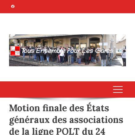
Skip
to
content
TOUS ENSEMBLE
Association Citoyenne
POUR LES GARES
Motion finale des États
généraux des associations
de la ligne POLT du 24