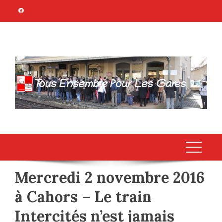
Skip
to
content
TOUS ENSEMBLE
Association Citoyenne
POUR LES GARES
Mercredi 2 novembre 2016
à Cahors – Le train
Intercités n’est jamais