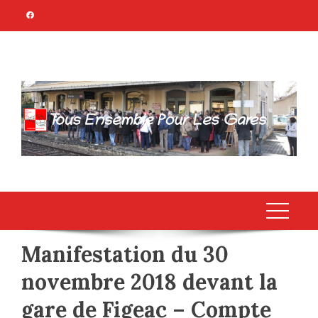
Skip
to
content
TOUS ENSEMBLE
Association Citoyenne
POUR LES GARES
Manifestation du 30
novembre 2018 devant la
gare de Figeac – Compte