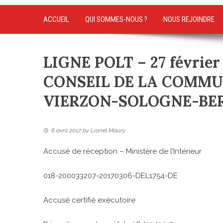
ACCUEIL
QUI SOMMES-NOUS ?
NOUS REJOINDRE
LIGNE POLT – 27 févrie
CONSEIL DE LA COMM
VIERZON-SOLOGNE-BE
6 avril 2017
by
Lionel Maury
Accusé de réception – Ministère de l’Intérieur
018-200033207-20170306-DEL1754-DE
Accusé certifié exécutoire