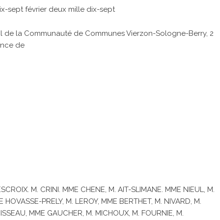
sept février deux mille dix-sept
nseil de la Communauté de Communes Vierzon-Sologne-Berry, 2
ence de
ROIX. M. CRINI. MME CHENE, M. AIT-SLIMANE. MME NIEUL, M.
 HOVASSE-PRELY, M. LEROY, MME BERTHET, M. NIVARD, M.
SSEAU, MME GAUCHER, M. MICHOUX, M. FOURNIE, M.