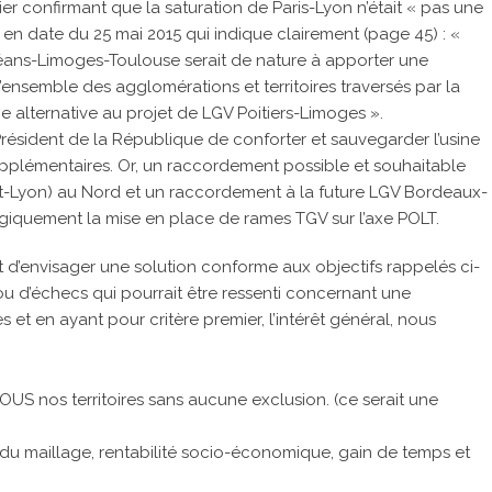
r confirmant que la saturation de Paris-Lyon n’était « pas une
en date du 25 mai 2015 qui indique clairement (page 45) : «
rléans-Limoges-Toulouse serait de nature à apporter une
ensemble des agglomérations et territoires traversés par la
e alternative au projet de LGV Poitiers-Limoges ».
u Président de la République de conforter et sauvegarder l’usine
lémentaires. Or, un raccordement possible et souhaitable
t-Lyon) au Nord et un raccordement à la future LGV Bordeaux-
giquement la mise en place de rames TGV sur l’axe POLT.
d’envisager une solution conforme aux objectifs rappelés ci-
 ou d’échecs qui pourrait être ressenti concernant une
s et en ayant pour critère premier, l’intérêt général, nous
 TOUS nos territoires sans aucune exclusion. (ce serait une
 du maillage, rentabilité socio-économique, gain de temps et