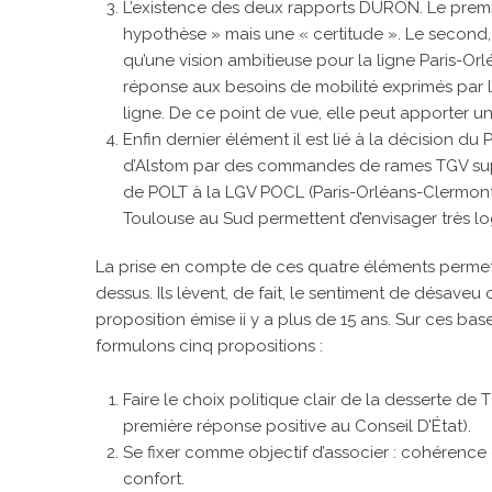
L’existence des deux rapports DURON. Le premie
hypothèse » mais une « certitude ». Le second, 
qu’une vision ambitieuse pour la ligne Paris-O
réponse aux besoins de mobilité exprimés par l’
ligne. De ce point de vue, elle peut apporter un
Enfin dernier élément il est lié à la décision d
d’Alstom par des commandes de rames TGV supp
de POLT à la LGV POCL (Paris-Orléans-Clermon
Toulouse au Sud permettent d’envisager très lo
La prise en compte de ces quatre éléments permet 
dessus. Ils lèvent, de fait, le sentiment de désaveu
proposition émise ii y a plus de 15 ans. Sur ces base
formulons cinq propositions :
Faire le choix politique clair de la desserte de
première réponse positive au Conseil D’État).
Se fixer comme objectif d’associer : cohérence
confort.