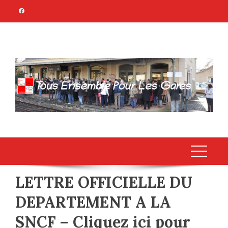
Skip
to
content
TOUS ENSEMBLE
Association Citoyenne
POUR LES GARES
LETTRE OFFICIELLE DU
DEPARTEMENT A LA
SNCF – Cliquez ici pour