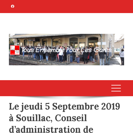
Skip
to
content
TOUS ENSEMBLE
Association Citoyenne
POUR LES GARES
Le jeudi 5 Septembre 2019
à Souillac, Conseil
d’administration de