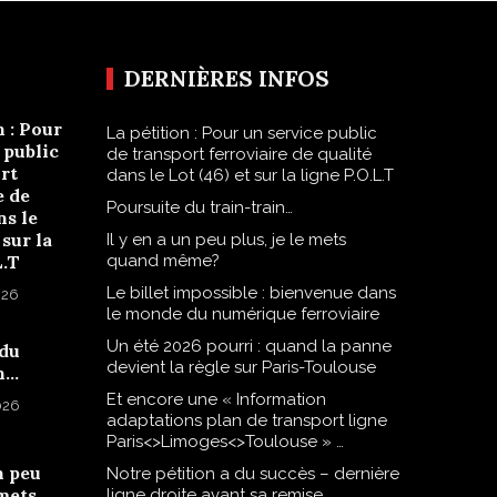
DERNIÈRES INFOS
n : Pour
La pétition : Pour un service public
 public
de transport ferroviaire de qualité
rt
dans le Lot (46) et sur la ligne P.O.L.T
e de
Poursuite du train-train…
ns le
 sur la
Il y en a un peu plus, je le mets
L.T
quand même?
Le billet impossible : bienvenue dans
026
le monde du numérique ferroviaire
Un été 2026 pourri : quand la panne
 du
devient la règle sur Paris-Toulouse
n…
Et encore une « Information
2026
adaptations plan de transport ligne
Paris<>Limoges<>Toulouse » …
n peu
Notre pétition a du succès – dernière
 mets
ligne droite avant sa remise