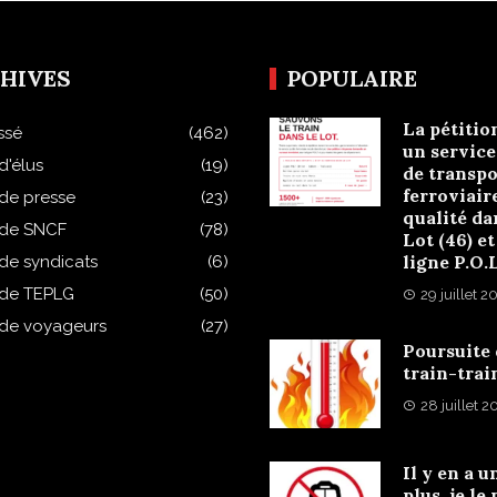
HIVES
POPULAIRE
La pétitio
ssé
(462)
un service
d'élus
(19)
de transpo
ferroviair
 de presse
(23)
qualité da
 de SNCF
(78)
Lot (46) et
ligne P.O.
 de syndicats
(6)
 de TEPLG
(50)
29 juillet 2
 de voyageurs
(27)
Poursuite
train-trai
28 juillet 
Il y en a u
plus, je le