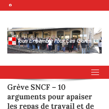
Skip
to
content
TOUS ENSEMBLE
Association Citoyenne
POUR LES GARES
Grève SNCF – 10
arguments pour apaiser
les repas de travail et de