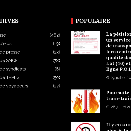
HIVES
POPULAIRE
La pétitio
ssé
(462)
un service
d'élus
(19)
de transpo
ferroviair
 de presse
(23)
qualité da
 de SNCF
(78)
Lot (46) et
ligne P.O.
 de syndicats
(6)
 de TEPLG
(50)
29 juillet 2
 de voyageurs
(27)
Poursuite
train-trai
28 juillet 
Il y en a u
plus, je le