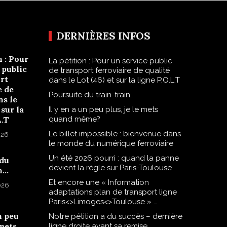
DERNIÈRES INFOS
n : Pour
La pétition : Pour un service public
 public
de transport ferroviaire de qualité
rt
dans le Lot (46) et sur la ligne P.O.L.T
e de
Poursuite du train-train…
ns le
 sur la
Il y en a un peu plus, je le mets
L.T
quand même?
Le billet impossible : bienvenue dans
026
le monde du numérique ferroviaire
Un été 2026 pourri : quand la panne
 du
devient la règle sur Paris-Toulouse
n…
Et encore une « Information
2026
adaptations plan de transport ligne
Paris<>Limoges<>Toulouse » …
n peu
Notre pétition a du succès – dernière
 mets
ligne droite avant sa remise