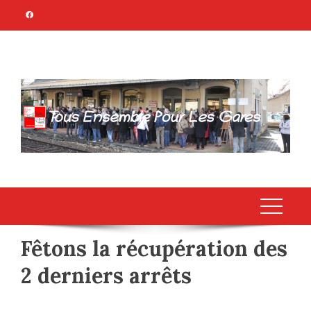
Skip
to
content
TOUS ENSEMBLE
Association Citoyenne
POUR LES GARES
Fêtons la récupération des
2 derniers arrêts