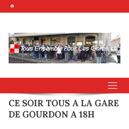
Skip
to
content
TOUS ENSEMBLE
Association Citoyenne
POUR LES GARES
CE SOIR TOUS A LA GARE
DE GOURDON A 18H